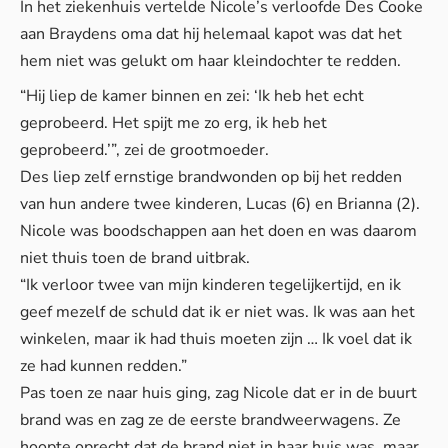
In het ziekenhuis vertelde Nicole’s verloofde Des Cooke
aan Braydens oma dat hij helemaal kapot was dat het
hem niet was gelukt om haar kleindochter te redden.
“Hij liep de kamer binnen en zei: ‘Ik heb het echt
geprobeerd. Het spijt me zo erg, ik heb het
geprobeerd.’”, zei de grootmoeder.
Des liep zelf ernstige brandwonden op bij het redden
van hun andere twee kinderen, Lucas (6) en Brianna (2).
Nicole was boodschappen aan het doen en was daarom
niet thuis toen de brand uitbrak.
“Ik verloor twee van mijn kinderen tegelijkertijd, en ik
geef mezelf de schuld dat ik er niet was. Ik was aan het
winkelen, maar ik had thuis moeten zijn … Ik voel dat ik
ze had kunnen redden.”
Pas toen ze naar huis ging, zag Nicole dat er in de buurt
brand was en zag ze de eerste brandweerwagens. Ze
hoopte oprecht dat de brand niet in haar huis was, maar