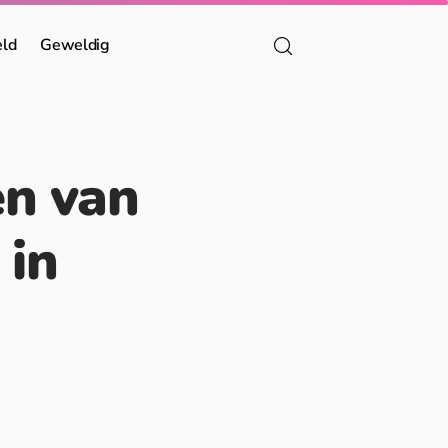
eld
Geweldig
en van
 in