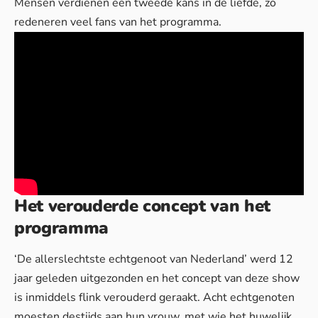
Mensen verdienen een tweede kans
in de liefde, zo
redeneren veel fans van het programma.
Het verouderde concept van het
programma
‘De allerslechtste echtgenoot van Nederland’ werd 12
jaar geleden uitgezonden en het concept van deze show
is inmiddels flink verouderd geraakt. Acht echtgenoten
moesten destijds aan hun vrouw, met wie het huwelijk