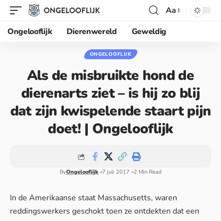
Aa
Ongelooflijk
Dierenwereld
Geweldig
ONGELOOFLIJK
Als de misbruikte hond de
dierenarts ziet – is hij zo blij
dat zijn kwispelende staart pijn
doet! | Ongelooflijk
By
Ongelooflijk
7 juli 2017
2 Min Read
In de Amerikaanse staat Massachusetts, waren
reddingswerkers geschokt toen ze ontdekten dat een