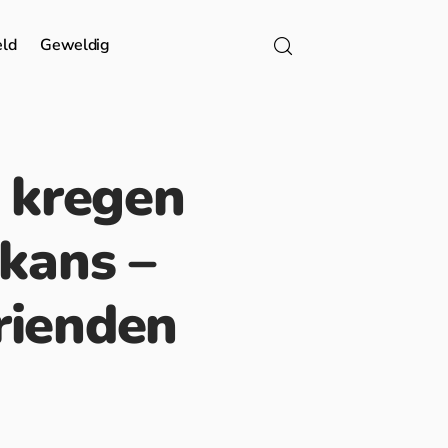
eld
Geweldig
s kregen
skans –
rienden