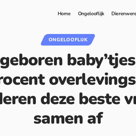
Home
Ongelooflijk
Dierenwer
ONGELOOFLIJK
geboren baby’tje
rocent overleving
deren deze beste v
samen af