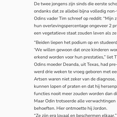
De twee jongens zijn sinds die eerste sch
ondanks dat ze allebei bijna volledig non-
Odins vader Tim schreef op
reddit
: “Mijn 
hun overlevingspercentage ongeveer 2 proc
een vegetatieve staat zouden leven als ze
“Beiden liepen het podium op en studeerde
‘We willen gewoon dat onze kinderen word
erkend worden voor hun prestaties,” liet 
Odins moeder Deanda, uit Texas, had pre
werd drie weken te vroeg geboren met ee
Artsen waren niet zeker van de diagnose,
kunnen lopen of praten en dat hij hersen
functies nooit meer zouden worden dan d
Maar Odin trotseerde alle verwachtingen 
behoeften. Hier ontmoette hij Jordon.
“Ze zijn erg loyaal en beschermen elkaar,”