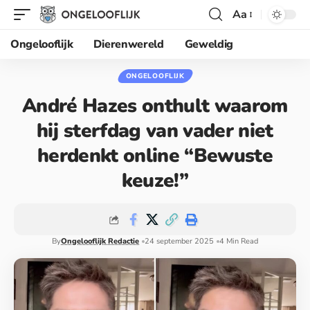
Aa
Ongelooflijk
Dierenwereld
Geweldig
ONGELOOFLIJK
André Hazes onthult waarom
hij sterfdag van vader niet
herdenkt online “Bewuste
keuze!”
By
Ongelooflijk Redactie
24 september 2025
4 Min Read