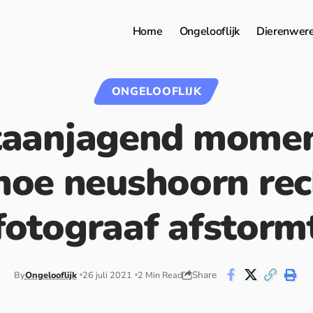
Home
Ongelooflijk
Dierenwer
ONGELOOFLIJK
aanjagend momen
 hoe neushoorn rec
fotograaf afstorm
Share
By
Ongelooflijk
26 juli 2021
2 Min Read