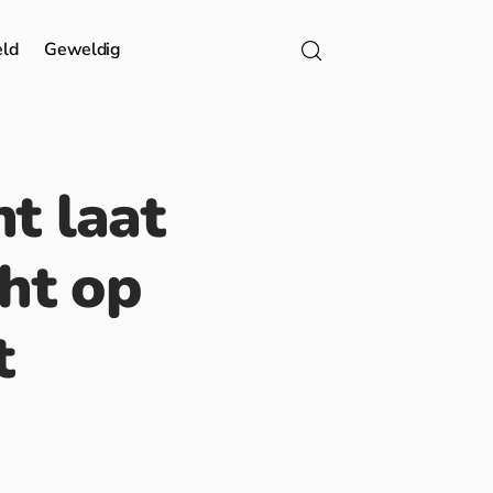
eld
Geweldig
t laat
ht op
t