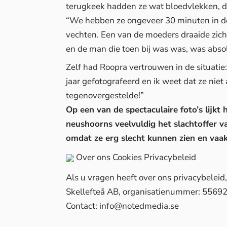
terugkeek hadden ze wat bloedvlekken, dus
“We hebben ze ongeveer 30 minuten in de
vechten. Een van de moeders draaide zic
en de man die toen bij was was, was abs
Zelf had Roopra vertrouwen in de situatie:
jaar gefotografeerd en ik weet dat ze niet 
tegenovergestelde!”
Op een van de spectaculaire foto’s lijkt 
neushoorns veelvuldig het slachtoffer va
omdat ze erg slecht kunnen zien en vaak
Over ons
Cookies
Privacybeleid
Als u vragen heeft over ons privacybelei
Skellefteå AB, organisatienummer: 5569
Contact:
info@notedmedia.se