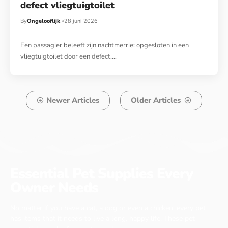
defect vliegtuigtoilet
By
Ongelooflijk
28 juni 2026
Een passagier beleeft zijn nachtmerrie: opgesloten in een
vliegtuigtoilet door een defect.…
Newer Articles
Older Articles
Essential Pet Supplies Every
Owner Needs
No matter if you have a cat, a dog or even a chicken, every pet
has items that it needs to live a long, happy life. These pet