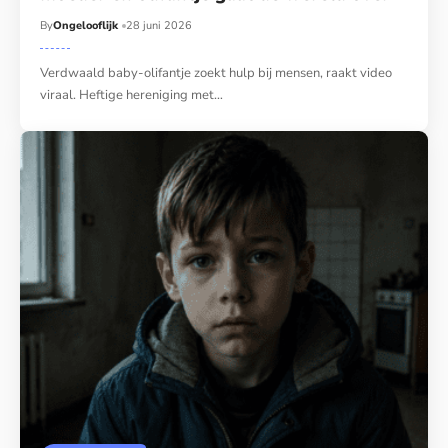
By
Ongelooflijk
28 juni 2026
Verdwaald baby-olifantje zoekt hulp bij mensen, raakt video
viraal. Heftige hereniging met…