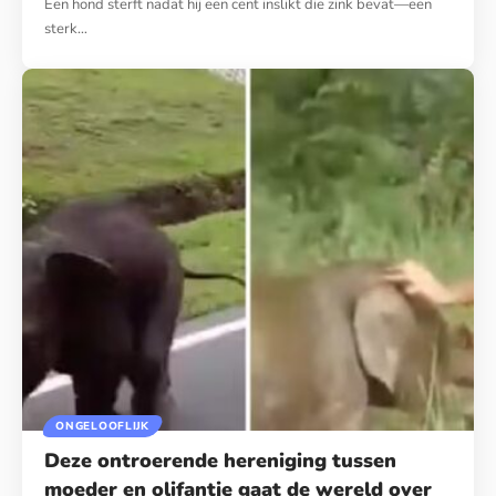
Een hond sterft nadat hij een cent inslikt die zink bevat—een
sterk…
ONGELOOFLIJK
Deze ontroerende hereniging tussen
moeder en olifantje gaat de wereld over