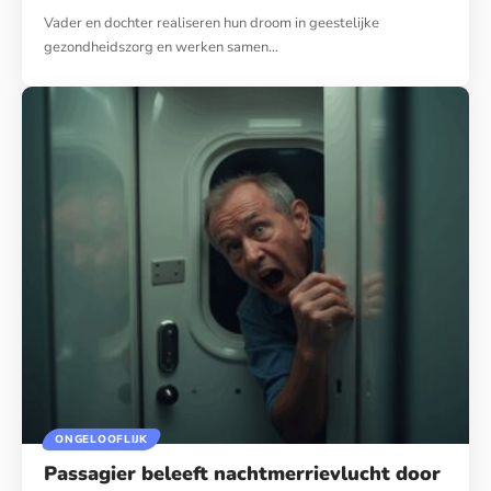
Vader en dochter realiseren hun droom in geestelijke
gezondheidszorg en werken samen…
ONGELOOFLIJK
Passagier beleeft nachtmerrievlucht door