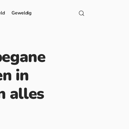
eld
Geweldig
begane
n in
n alles