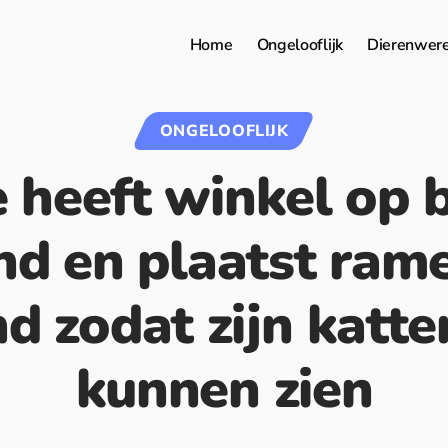
Home
Ongelooflijk
Dierenwer
ONGELOOFLIJK
e heeft winkel op 
nd en plaatst rame
d zodat zijn katte
kunnen zien