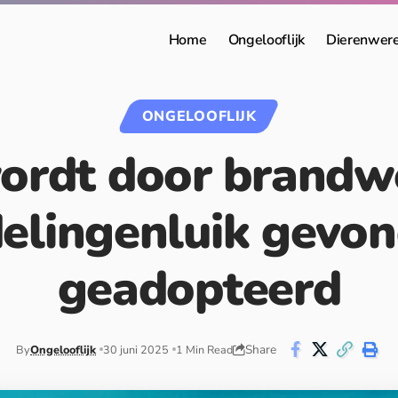
Home
Ongelooflijk
Dierenwer
ONGELOOFLIJK
ordt door brand
delingenluik gevon
geadopteerd
Share
By
Ongelooflijk
30 juni 2025
1 Min Read