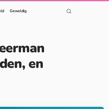
eld
Geweldig
weerman
den, en