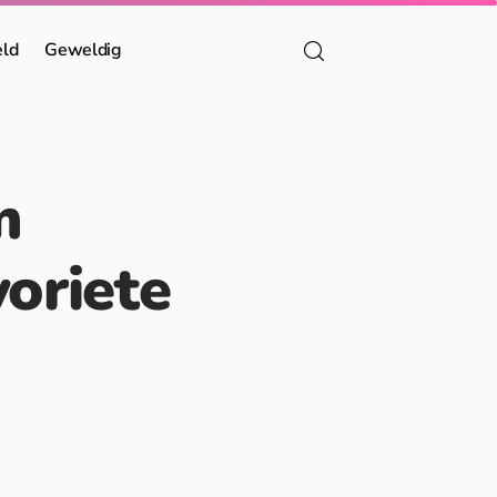
eld
Geweldig
m
oriete