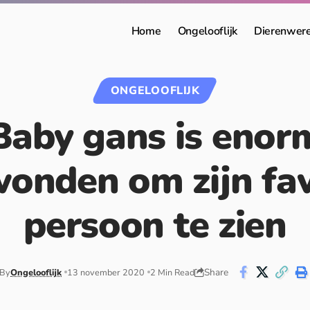
Home
Ongelooflijk
Dierenwer
ONGELOOFLIJK
Baby gans is enor
onden om zijn fav
persoon te zien
Share
By
Ongelooflijk
13 november 2020
2 Min Read