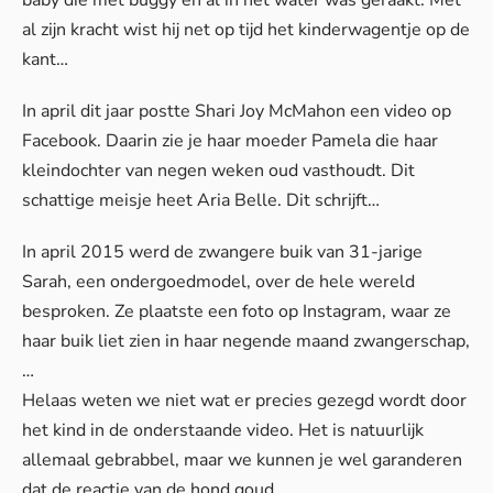
baby die met buggy en al in het water was geraakt. Met
al zijn kracht wist hij net op tijd het kinderwagentje op de
kant…
In april dit jaar postte Shari Joy McMahon een video op
Facebook. Daarin zie je haar moeder Pamela die haar
kleindochter van negen weken oud vasthoudt. Dit
schattige meisje heet Aria Belle. Dit schrijft…
In april 2015 werd de zwangere buik van 31-jarige
Sarah, een ondergoedmodel, over de hele wereld
besproken. Ze plaatste een foto op Instagram, waar ze
haar buik liet zien in haar negende maand zwangerschap,
…
Helaas weten we niet wat er precies gezegd wordt door
het kind in de onderstaande video. Het is natuurlijk
allemaal gebrabbel, maar we kunnen je wel garanderen
dat de reactie van de hond goud…