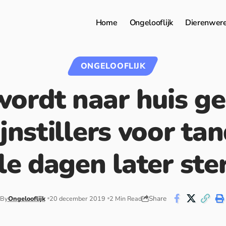
Home
Ongelooflijk
Dierenwer
ONGELOOFLIJK
ordt naar huis g
jnstillers voor tan
e dagen later ster
Share
By
Ongelooflijk
20 december 2019
2 Min Read