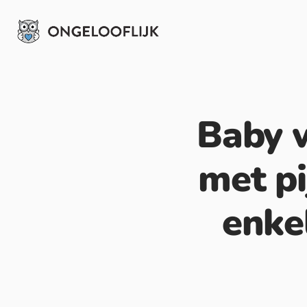
Baby w
met pi
enkel