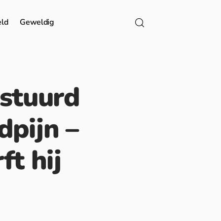
eld
Geweldig
estuurd
dpijn –
ft hij