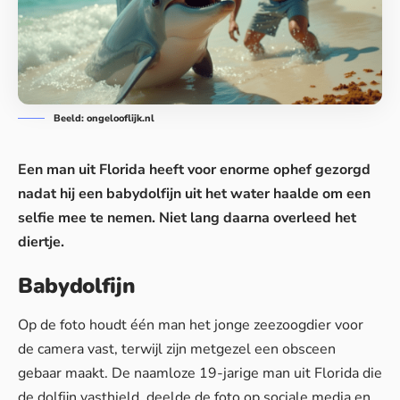
Beeld: ongelooflijk.nl
Een man uit Florida heeft voor enorme ophef gezorgd
nadat hij een babydolfijn uit het water haalde om een
selfie mee te nemen. Niet lang daarna overleed het
diertje.
Babydolfijn
Op de foto houdt één man het jonge zeezoogdier voor
de camera vast, terwijl zijn metgezel een obsceen
gebaar maakt. De naamloze 19-jarige man uit Florida die
de dolfijn vasthield, deelde de foto op sociale media en