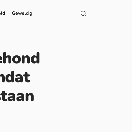
eld
Geweldig
ehond
mdat
staan