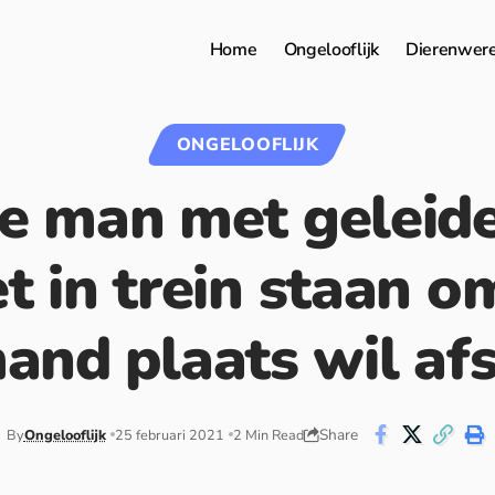
Home
Ongelooflijk
Dierenwer
ONGELOOFLIJK
de man met geleid
t in trein staan o
and plaats wil af
Share
By
Ongelooflijk
25 februari 2021
2 Min Read