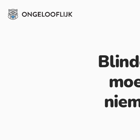
Blin
moe
niem