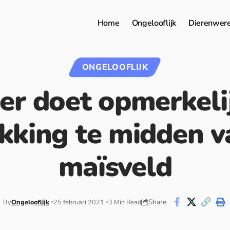
Home
Ongelooflijk
Dierenwer
ONGELOOFLIJK
er doet opmerkeli
kking te midden va
maïsveld
Share
By
Ongelooflijk
25 februari 2021
3 Min Read