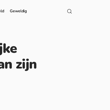
eld
Geweldig
jke
n zijn