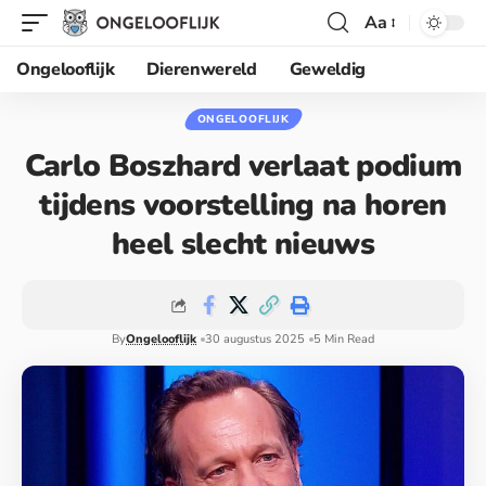
Aa
Ongelooflijk
Dierenwereld
Geweldig
ONGELOOFLIJK
Carlo Boszhard verlaat podium
tijdens voorstelling na horen
heel slecht nieuws
By
Ongelooflijk
30 augustus 2025
5 Min Read