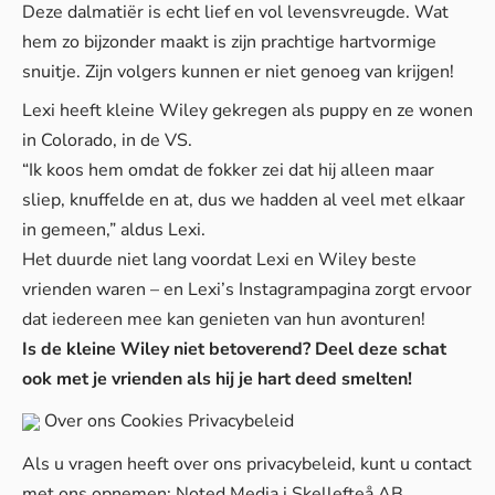
Deze dalmatiër is echt lief en vol levensvreugde. Wat
hem zo bijzonder maakt is zijn prachtige hartvormige
snuitje. Zijn volgers kunnen er niet genoeg van krijgen!
Lexi heeft kleine Wiley gekregen als puppy en ze wonen
in Colorado, in de VS.
“Ik koos hem omdat de fokker zei dat hij alleen maar
sliep, knuffelde en at, dus we hadden al veel met elkaar
in gemeen,” aldus Lexi.
Het duurde niet lang voordat Lexi en Wiley beste
vrienden waren – en Lexi’s Instagrampagina zorgt ervoor
dat iedereen mee kan genieten van hun avonturen!
Is de kleine Wiley niet betoverend? Deel deze schat
ook met je vrienden als hij je hart deed smelten!
Over ons
Cookies
Privacybeleid
Als u vragen heeft over ons privacybeleid, kunt u contact
met ons opnemen: Noted Media i Skellefteå AB,