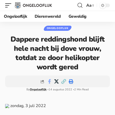
Aa
Ongelooflijk
Dierenwereld
Geweldig
ONGELOOFLIJK
Dappere reddingshond blijft
hele nacht bij dove vrouw,
totdat ze door helikopter
wordt gered
By
Ongelooflijk
14 augustus 2022
2 Min Read
zondag, 3 juli 2022