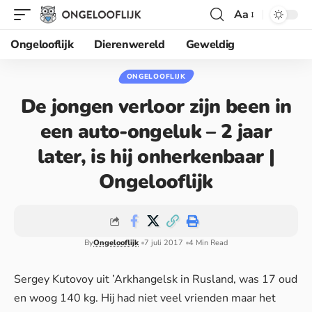
Aa
Ongelooflijk
Dierenwereld
Geweldig
ONGELOOFLIJK
De jongen verloor zijn been in
een auto-ongeluk – 2 jaar
later, is hij onherkenbaar |
Ongelooflijk
By
Ongelooflijk
7 juli 2017
4 Min Read
Sergey Kutovoy uit ’Arkhangelsk in Rusland, was 17 oud
en woog 140 kg. Hij had niet veel vrienden maar het