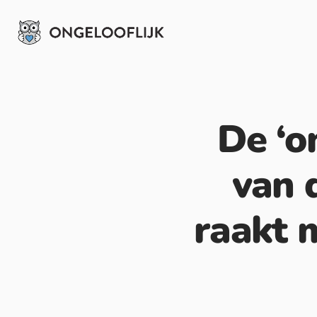
De ‘o
van 
raakt 