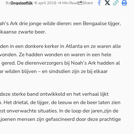
Share
By
Ongelooflijk
6 april 2016
4 Min Read
h’s Ark drie jonge wilde dieren: een Bengaalse tijger,
ikaanse zwarte beer.
n in een donkere kerker in Atlanta en ze waren alle
evonden. Ze hadden wonden en waren in een hele
 gered. De dierenverzorgers bij Noah’s Ark hadden al
ar wilden blijven – en sindsdien zijn ze bij elkaar
 deze sterke band ontwikkeld en het verhaal lijkt
 Het drietal, de tijger, de leeuw en de beer laten zien
t onverwachte situaties. In de loop der jaren,zijn de
joenen mensen zijn gefascineerd door deze prachtige