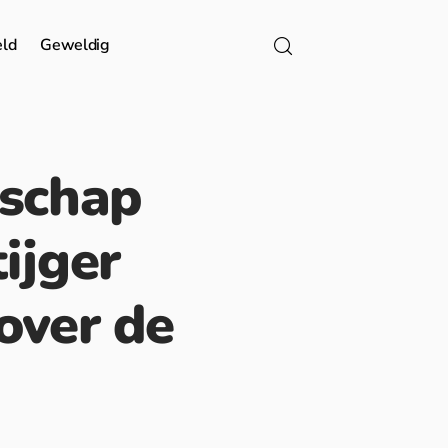
eld
Geweldig
dschap
ijger
over de