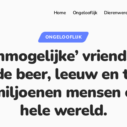
Home
Ongelooflijk
Dierenwer
ONGELOOFLIJK
nmogelijke’ vrien
de beer, leeuw en t
miljoenen mensen 
hele wereld.