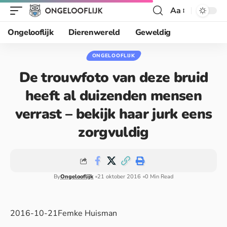
Aa
Ongelooflijk
Dierenwereld
Geweldig
ONGELOOFLIJK
De trouwfoto van deze bruid
heeft al duizenden mensen
verrast – bekijk haar jurk eens
zorgvuldig
By
Ongelooflijk
21 oktober 2016
0 Min Read
2016-10-21Femke Huisman