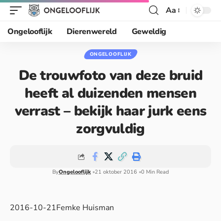
Aa
Ongelooflijk
Dierenwereld
Geweldig
ONGELOOFLIJK
De trouwfoto van deze bruid
heeft al duizenden mensen
verrast – bekijk haar jurk eens
zorgvuldig
By
Ongelooflijk
21 oktober 2016
0 Min Read
2016-10-21Femke Huisman