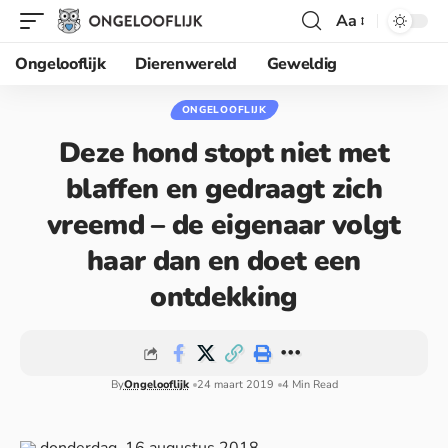
Aa
Ongelooflijk
Dierenwereld
Geweldig
ONGELOOFLIJK
Deze hond stopt niet met
blaffen en gedraagt zich
vreemd – de eigenaar volgt
haar dan en doet een
ontdekking
By
Ongelooflijk
24 maart 2019
4 Min Read
donderdag, 16 augustus 2018