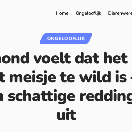
Home
Ongelooflijk
Dierenwer
ONGELOOFLIJK
ond voelt dat het
 meisje te wild is
 schattige reddin
uit