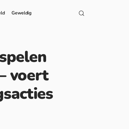
eld
Geweldig
 spelen
 – voert
gsacties