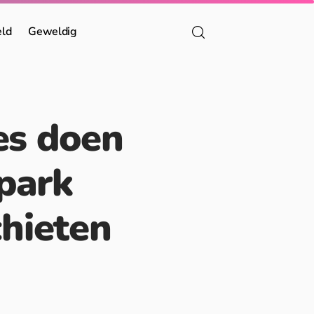
eld
Geweldig
es doen
park
hieten