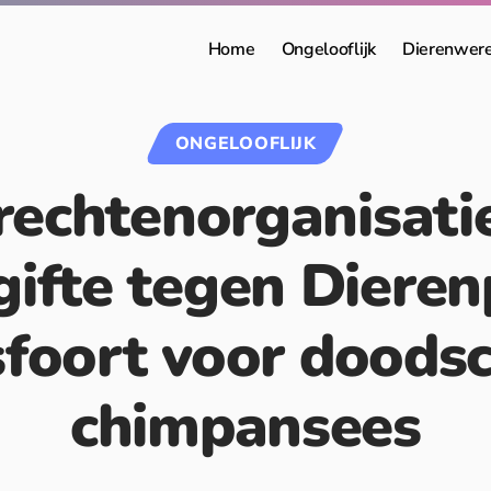
Home
Ongelooflijk
Dierenwer
ONGELOOFLIJK
rechtenorganisati
gifte tegen Dieren
foort voor doodsc
chimpansees