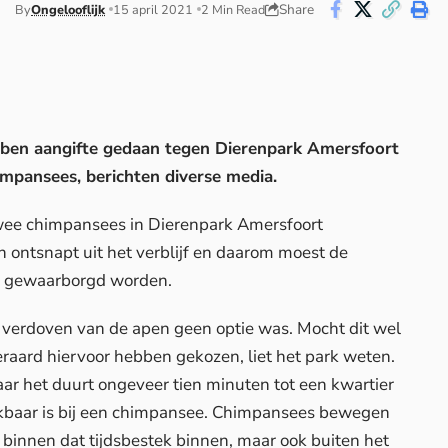
Share
By
Ongelooflijk
15 april 2021
2 Min Read
bben aangifte gedaan tegen Dierenpark Amersfoort
mpansees, berichten diverse media.
ee chimpansees in Dierenpark Amersfoort
ntsnapt uit het verblijf en daarom moest de
s gewaarborgd worden.
t verdoven van de apen geen optie was. Mocht dit wel
teraard hiervoor hebben gekozen,
liet het park weten
.
aar het duurt ongeveer tien minuten tot een kwartier
rkbaar is bij een chimpansee. Chimpansees bewegen
 binnen dat tijdsbestek binnen, maar ook buiten het