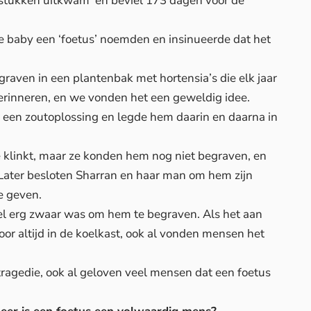
in stukken uitkwam’ en beviel 173 dagen voor de
e baby een ‘foetus’ noemden en insinueerde dat het
raven in een plantenbak met hortensia’s die elk jaar
rinneren, en we vonden het een geweldig idee.
 een zoutoplossing en legde hem daarin en daarna in
 klinkt, maar ze konden hem nog niet begraven, en
Later besloten Sharran en haar man om hem zijn
e geven.
l erg zwaar was om hem te begraven. Als het aan
or altijd in de koelkast, ook al vonden mensen het
 tragedie, ook al geloven veel mensen dat een foetus