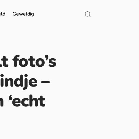
eld
Geweldig
 foto’s
indje –
n ‘echt