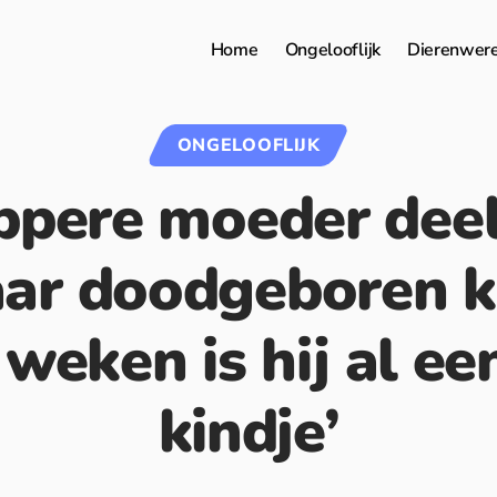
Home
Ongelooflijk
Dierenwer
ONGELOOFLIJK
ppere moeder deelt
ar doodgeboren k
weken is hij al ee
kindje’