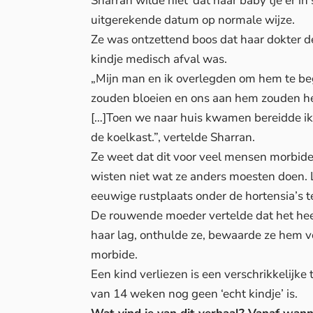
Sharran wilde niet ‘dat haar baby’tje er 
uitgerekende datum op normale wijze.
Ze was ontzettend boos dat haar dokter d
kindje medisch afval was.
„Mijn man en ik overlegden om hem te beg
zouden bloeien en ons aan hem zouden he
[…]Toen we naar huis kwamen bereidde ik
de koelkast.”, vertelde Sharran.
Ze weet dat dit voor veel mensen morbide
wisten niet wat ze anders moesten doen. 
eeuwige rustplaats onder de hortensia’s t
De rouwende moeder vertelde dat het hee
haar lag, onthulde ze, bewaarde ze hem vo
morbide.
Een kind verliezen is een verschrikkelijke
van 14 weken nog geen ‘echt kindje’ is.