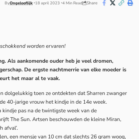
Share
By
Ongelooflijk
18 april 2023
4 Min Read
 schokkend worden ervaren!
ng. Als aankomende ouder heb je veel dromen,
erschap. De ergste nachtmerrie van elke moeder is
eurt het maar al te vaak.
ren dolgelukkig toen ze ontdekten dat Sharren zwanger
de 40-jarige vrouw het kindje in de 14e week.
 kindje pas na de twintigste week van de
rijft
The Sun
. Artsen beschouwden de kleine Miran,
h afval’.
delen, een mensje van 10 cm dat slechts 26 gram woog,