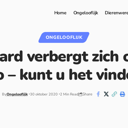
Home
Ongelooflijk
Dierenwer
ONGELOOFLIJK
ard verbergt zich 
o – kunt u het vin
Share
By
Ongelooflijk
30 oktober 2020
2 Min Read