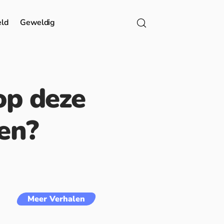
eld
Geweldig
op deze
den?
Meer Verhalen