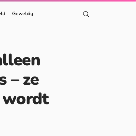
eld
Geweldig
alleen
s – ze
e wordt