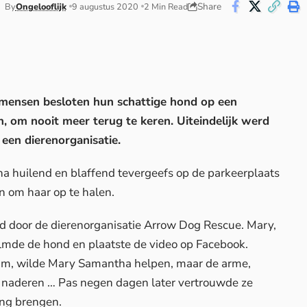
Share
By
Ongelooflijk
9 augustus 2020
2 Min Read
e mensen besloten hun schattige hond op een
n, om nooit meer terug te keren. Uiteindelijk werd
een dierenorganisatie.
 huilend en blaffend tevergeefs op de parkeerplaats
 om haar op te halen.
 door de dierenorganisatie Arrow Dog Rescue. Mary,
filmde de hond en plaatste de video op Facebook.
am, wilde Mary Samantha helpen, maar de arme,
 naderen … Pas negen dagen later vertrouwde ze
vang brengen.