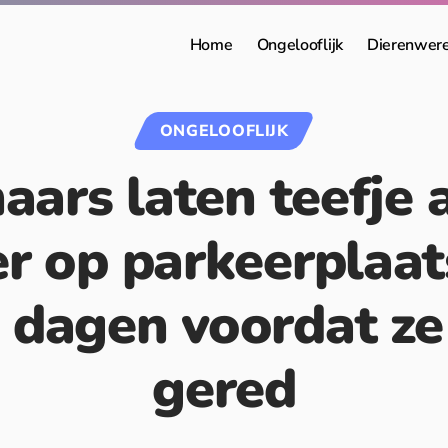
Home
Ongelooflijk
Dierenwer
ONGELOOFLIJK
aars laten teefje 
r op parkeerplaat
9 dagen voordat z
gered