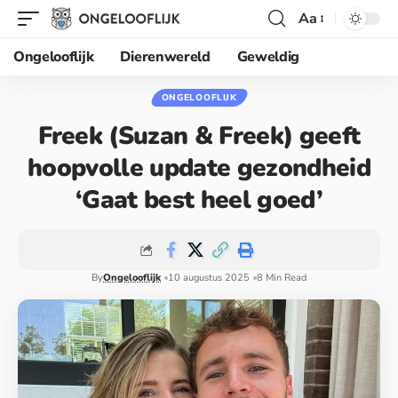
Aa
Ongelooflijk
Dierenwereld
Geweldig
ONGELOOFLIJK
Freek (Suzan & Freek) geeft
hoopvolle update gezondheid
‘Gaat best heel goed’
By
Ongelooflijk
10 augustus 2025
8 Min Read