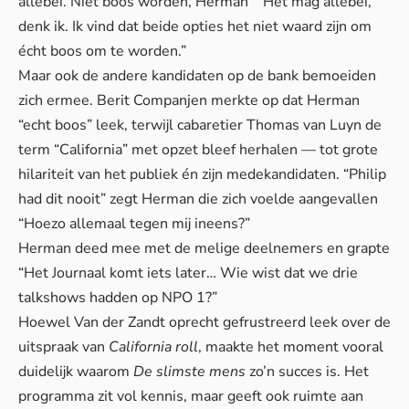
allebei. Niet boos worden, Herman” “Het mag allebei,
denk ik. Ik vind dat beide opties het niet waard zijn om
écht boos om te worden.”
Maar ook de andere kandidaten op de bank bemoeiden
zich ermee. Berit Companjen merkte op dat Herman
“echt boos” leek, terwijl cabaretier Thomas van Luyn de
term “California” met opzet bleef herhalen — tot grote
hilariteit van het publiek én zijn medekandidaten. “Philip
had dit nooit” zegt Herman die zich voelde aangevallen
“Hoezo allemaal tegen mij ineens?”
Herman deed mee met de melige deelnemers en grapte
“Het Journaal komt iets later… Wie wist dat we drie
talkshows hadden op NPO 1?”
Hoewel Van der Zandt oprecht gefrustreerd leek over de
uitspraak van
California roll
, maakte het moment vooral
duidelijk waarom
De slimste mens
zo’n succes is. Het
programma zit vol kennis, maar geeft ook ruimte aan