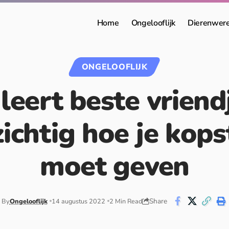
Home
Ongelooflijk
Dierenwer
ONGELOOFLIJK
 leert beste vriend
ichtig hoe je kop
moet geven
Share
By
Ongelooflijk
14 augustus 2022
2 Min Read