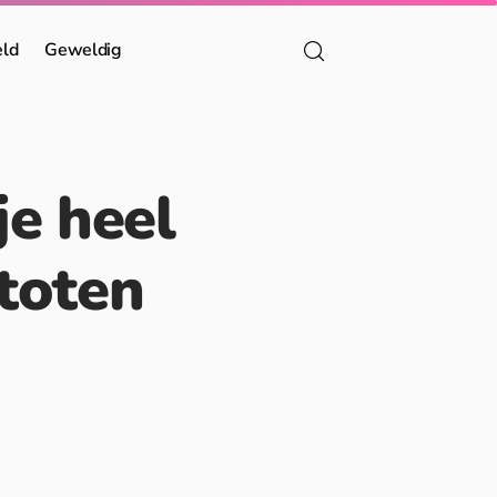
eld
Geweldig
je heel
stoten