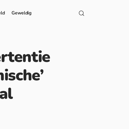
eld
Geweldig
rtentie
ische’
al