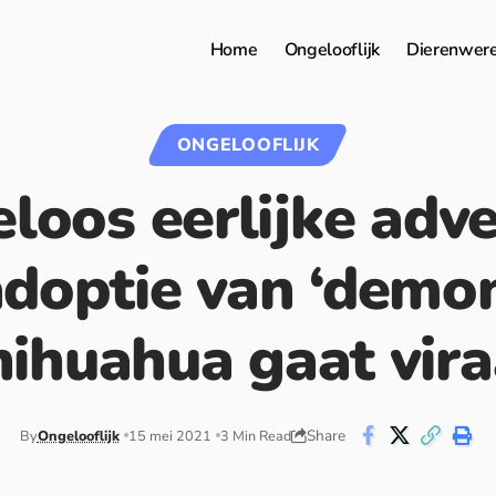
Home
Ongelooflijk
Dierenwer
ONGELOOFLIJK
loos eerlijke adve
adoptie van ‘demon
hihuahua gaat vira
Share
By
Ongelooflijk
15 mei 2021
3 Min Read