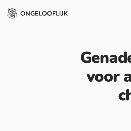
Genade
voor 
c