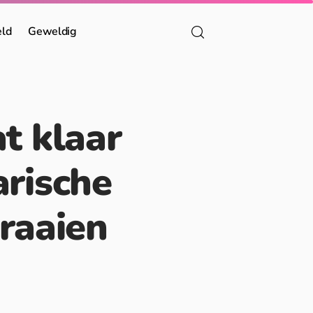
eld
Geweldig
t klaar
arische
draaien