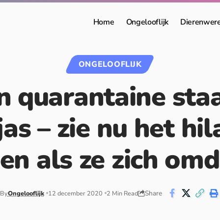
Home
Ongelooflijk
Dierenwer
ONGELOOFLIJK
in quarantaine staa
jas – zie nu het hil
en als ze zich om
Share
By
Ongelooflijk
12 december 2020
2 Min Read