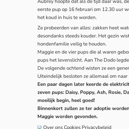
Aubrey hoopte dat als de tijd daar was, de 
eerste pup op 16 februari om 12.30 uur 
het koud in huis te worden.
Ze probeerden van alles: zakken heet wa
desondanks steeds kouder. Het gezin wis
hondenfamilie veilig te houden.
Maggie en de vier pups die al waren gebo
pups het levenslicht. Aan
The Dodo
legde 
De volgende ochtend wisten ze een genera
Uiteindelijk besloten ze allemaal om naa
Een paar dagen later keerde de elektrici
zeven pups: Daisy, Poppy, Ash, Rosie, D
moeilijk begin, heel goed!
Binnenkort zullen ze ter adoptie worde
Maggie worden gevonden.
Over ons
Cookies
Privacybeleid