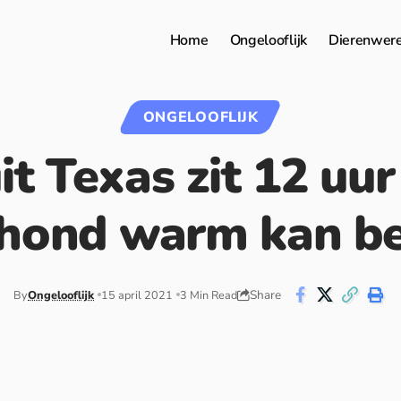
Home
Ongelooflijk
Dierenwer
ONGELOOFLIJK
it Texas zit 12 uur
 hond warm kan be
Share
By
Ongelooflijk
15 april 2021
3 Min Read