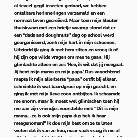
al teveel gegil insecten gedood, we hebben
ontelbare herinneringen verzameld en een
normaal leven gecreëerd. Maar toen mijn kleuter
thuiskwam met een briefje waarop stond dat er
een “dads and doughnuts” dag op school werd
georganiseerd, zonk mijn hart in mijn schoenen.
Uiteindelijk ging ik met hem zitten en vroeg ik of
hij zijn opa wilde vragen om mee te gaan. Hij
glimlachte alleen en zei: ‘Nee, ik wil dat jij meegaat.
Jij bent mijn mama en mijn papa.’ Dus vanochtend
raapte ik mijn allerbeste “papa” outfit bij elkaar,
schminkte ik wat baardgroei op mijn gezicht, en
ging ik met mijn lieve zoon ontbijten. Ik schaamde
me enorm, maar ik moest wel glimlachen toen hij
me aan zijn vriendjes voorstelde met: “Dit is mijn
mama… ze is ook mijn papa dus heb ik haar
meegenomen!” Ik doe mijn best om ze te laten
weten dat ik van ze hou, maar vaak vraag ik me af