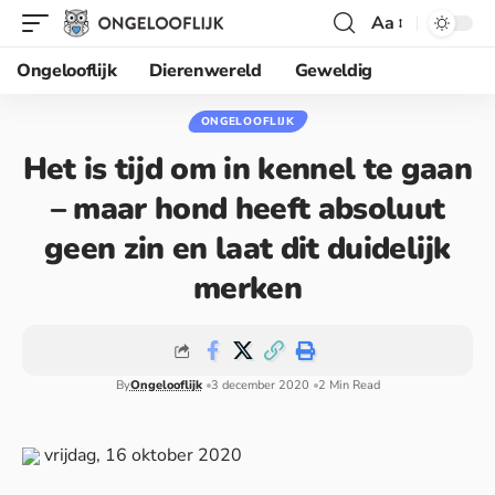
Aa
Ongelooflijk
Dierenwereld
Geweldig
ONGELOOFLIJK
Het is tijd om in kennel te gaan
– maar hond heeft absoluut
geen zin en laat dit duidelijk
merken
By
Ongelooflijk
3 december 2020
2 Min Read
vrijdag, 16 oktober 2020