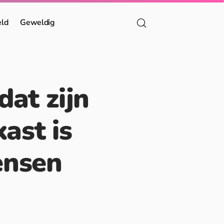
eld
Geweldig
dat zijn
ast is
ensen