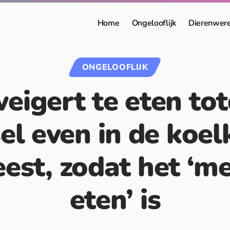
Home
Ongelooflijk
Dierenwer
ONGELOOFLIJK
igert te eten tot
el even in de koelk
est, zodat het ‘m
eten’ is