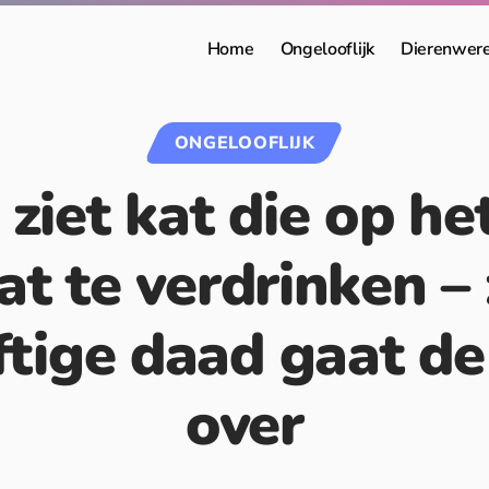
Home
Ongelooflijk
Dierenwer
ONGELOOFLIJK
ziet kat die op he
at te verdrinken – 
ftige daad gaat de
over