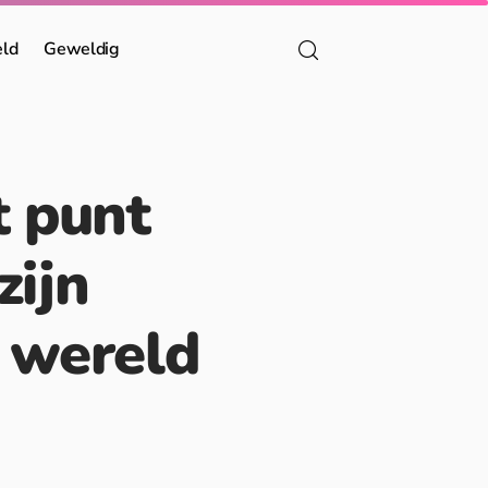
eld
Geweldig
t punt
zijn
 wereld