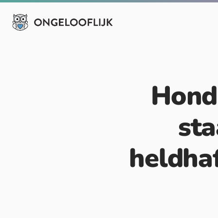
Hond 
sta
heldha