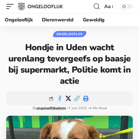
Aa
Ongelooflijk
Dierenwereld
Geweldig
ONGELOOFLIJK
Hondje in Uden wacht
urenlang tevergeefs op baasje
bij supermarkt, Politie komt in
actie
By
ongelooflijkadmin
7 juni 2025
4 Min Read