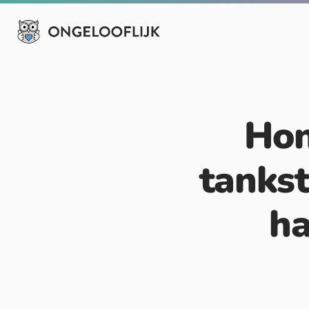
Hon
tankst
ha