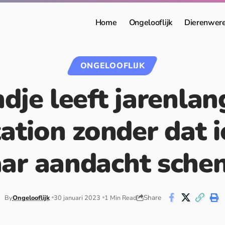
Home
Ongelooflijk
Dierenwer
ONGELOOFLIJK
dje leeft jarenlang
ation zonder dat
ar aandacht sche
Share
By
Ongelooflijk
30 januari 2023
1 Min Read