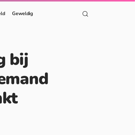
eld
Geweldig
 bij
 iemand
nkt