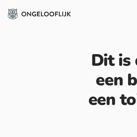
Dit i
een ​​
een to