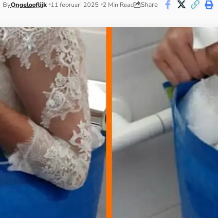
Share
By
Ongelooflijk
11 februari 2025
2 Min Read