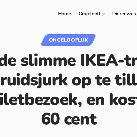
Home
Ongelooflijk
Dierenwer
ONGELOOFLIJK
s de slimme IKEA-t
bruidsjurk op te til
iletbezoek, en ko
60 cent