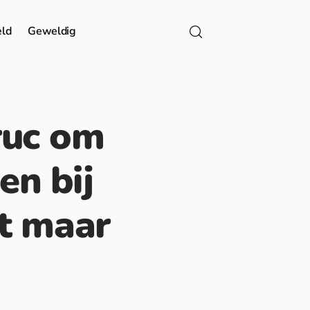
eld
Geweldig
ruc om
len bij
st maar