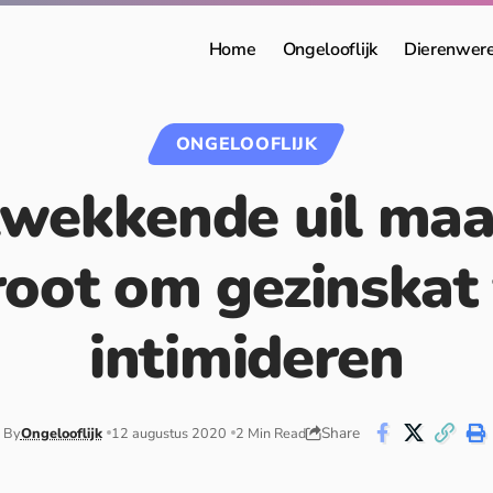
Home
Ongelooflijk
Dierenwer
ONGELOOFLIJK
wekkende uil maa
root om gezinskat 
intimideren
Share
By
Ongelooflijk
12 augustus 2020
2 Min Read