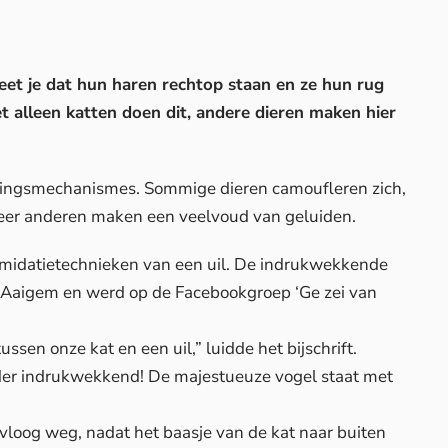
weet je dat hun haren rechtop staan en ze hun rug
t alleen katten doen dit, andere dieren maken hier
digingsmechanismes. Sommige dieren camoufleren zich,
 weer anderen maken een veelvoud van geluiden.
imidatietechnieken van een uil. De indrukwekkende
je Aaigem en werd op de
Facebookgroep
‘Ge zei van
sen onze kat en een uil,” luidde het bijschrift.
nder indrukwekkend! De majestueuze vogel staat met
vloog weg, nadat het baasje van de kat naar buiten