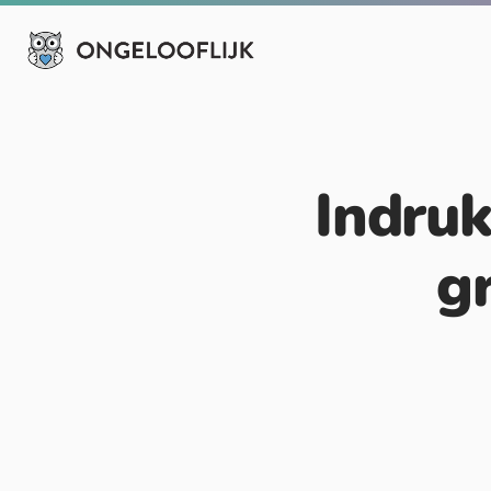
Indruk
g