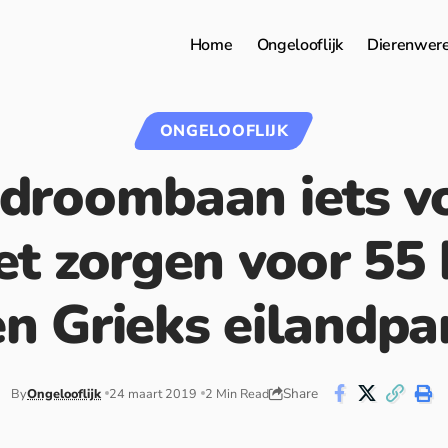
Home
Ongelooflijk
Dierenwer
ONGELOOFLIJK
 droombaan iets v
et zorgen voor 55 
n Grieks eilandpa
Share
By
Ongelooflijk
24 maart 2019
2 Min Read