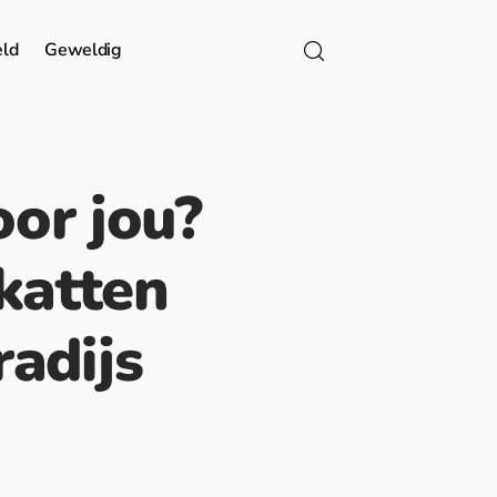
eld
Geweldig
oor jou?
katten
radijs