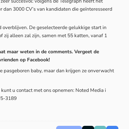
zeer succesvol: volgens de
Telegraph
heeft het
er dan 3000 CV’s van kandidaten die geïnteresseerd
d overblijven. De geselecteerde gelukkige start in
 zij alleen zal zijn, samen met 55 katten, vanaf 1
 Laat maar weten in de comments. Vergeet de
nvrienden op Facebook!
 de pasgeboren baby, maar dan krijgen ze onverwacht
d, kunt u contact met ons opnemen: Noted Media i
25-3189