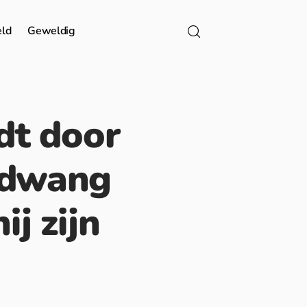
eld
Geweldig
dt door
bedwang
j zijn