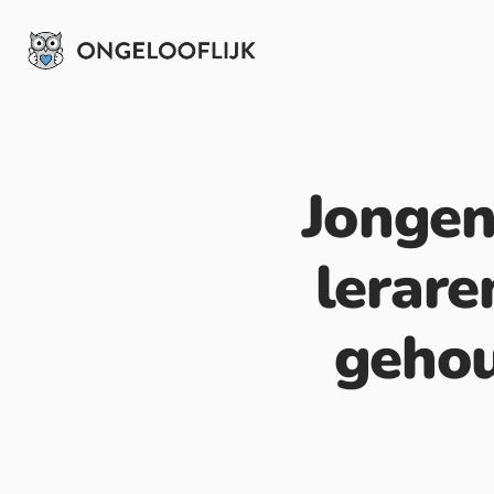
Jongen
lerare
gehou