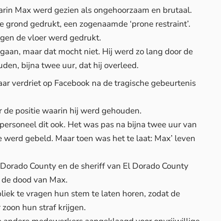
arin Max werd gezien als ongehoorzaam en brutaal.
de grond gedrukt, een zogenaamde ‘prone restraint’.
egen de vloer werd gedrukt.
aan, maar dat mocht niet. Hij werd zo lang door de
en, bijna twee uur, dat hij overleed.
aar verdriet op
Facebook
na de tragische gebeurtenis
r de positie waarin hij werd gehouden.
rsoneel dit ook. Het was pas na bijna twee uur van
e werd gebeld. Maar toen was het te laat: Max’ leven
El Dorado County en de sheriff van El Dorado County
r de dood van Max.
liek te vragen hun stem te laten horen, zodat de
zoon hun straf krijgen.