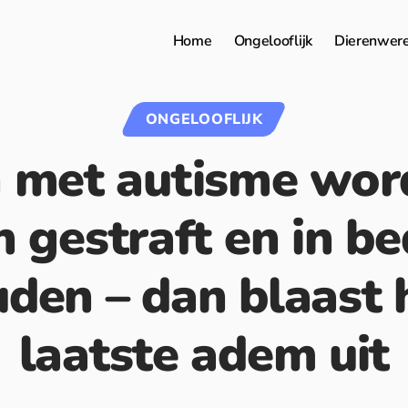
Home
Ongelooflijk
Dierenwer
ONGELOOFLIJK
 met autisme wor
n gestraft en in 
den – dan blaast hi
laatste adem uit