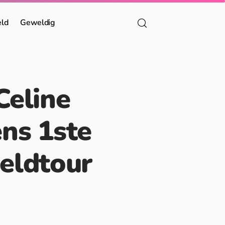
eld
Geweldig
Celine
ens 1ste
eldtour