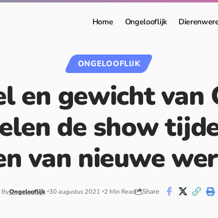
Home
Ongelooflijk
Dierenwer
ONGELOOFLIJK
l en gewicht van 
elen de show tijd
en van nieuwe wer
Share
By
Ongelooflijk
30 augustus 2021
2 Min Read