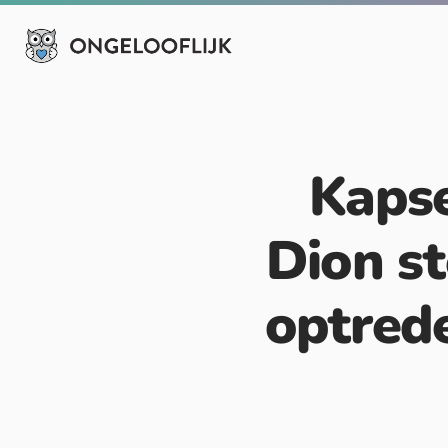
Kapse
Dion st
optred