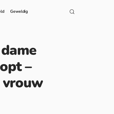
eld
Geweldig
e dame
oopt –
e vrouw