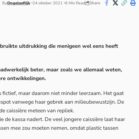
Share
By
Ongelooflijk
24 oktober 2021
6 Min Read
ebruikte uitdrukking die menigeen wel eens heeft
adwerkelijk beter, maar zoals we allemaal weten,
ere ontwikkelingen.
s fictief, maar daarom niet minder leerzaam. Het gaat
bespot vanwege haar gebrek aan milieubewustzijn. De
 de caissière meteen van repliek.
 de kassa nadert. De veel jongere caissière laat haar
ssen mee zou moeten nemen, omdat plastic tassen