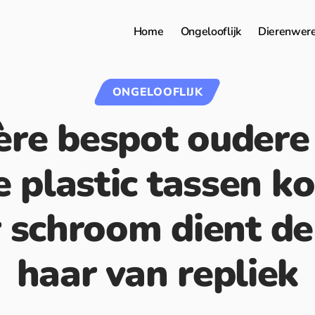
Home
Ongelooflijk
Dierenwer
ONGELOOFLIJK
ère bespot ouder
e plastic tassen k
 schroom dient d
haar van repliek