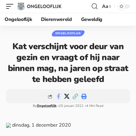
Aa
Ongelooflijk
Dierenwereld
Geweldig
ONGELOOFLIJK
Kat verschijnt voor deur van
gezin en vraagt of hij naar
binnen mag, na jaren op straat
te hebben geleefd
By
Ongelooflijk
20 januari 2021
4 Min Read
dinsdag, 1 december 2020