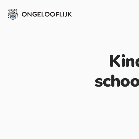
Kin
schoo