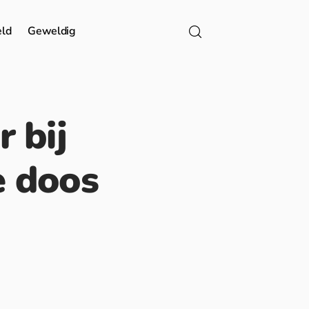
eld
Geweldig
 bij
e doos