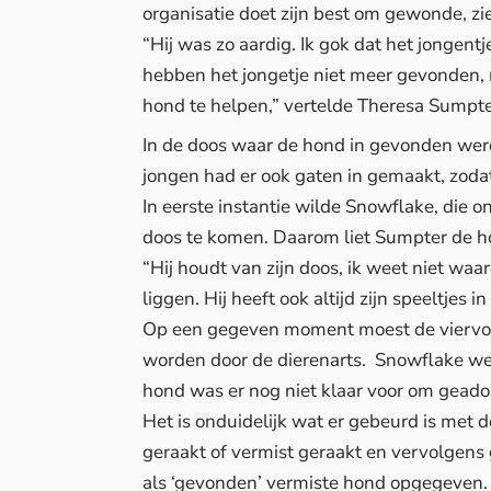
organisatie doet zijn best om gewonde, zi
“Hij was zo aardig. Ik gok dat het jongen
hebben het jongetje niet meer gevonden, m
hond te helpen,” vertelde Theresa Sumpter
In de doos waar de hond in gevonden werd
jongen had er ook gaten in gemaakt, zod
In eerste instantie wilde Snowflake, die o
doos te komen. Daarom liet Sumpter de ho
“Hij houdt van zijn doos, ik weet niet waaro
liggen. Hij heeft ook altijd zijn speeltjes in
Op een gegeven moment moest de viervoet
worden door de dierenarts. Snowflake wer
hond was er nog niet klaar voor om geado
Het is onduidelijk wat er gebeurd is met 
geraakt of vermist geraakt en vervolgen
als ‘gevonden’ vermiste hond opgegeven.