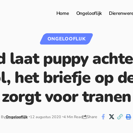
Home
Ongelooflijk
Dierenwer
ONGELOOFLIJK
d laat puppy achter
l, het briefje op d
zorgt voor tranen
Share
By
Ongelooflijk
12 augustus 2020
4 Min Read