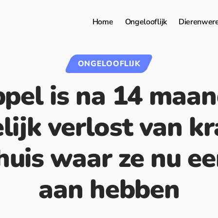
Home
Ongelooflijk
Dierenwer
ONGELOOFLIJK
pel is na 14 maa
lijk verlost van k
uis waar ze nu ee
aan hebben