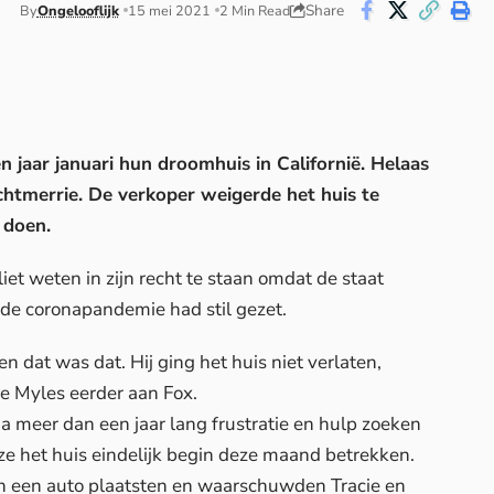
Share
By
Ongelooflijk
15 mei 2021
2 Min Read
 jaar januari hun droomhuis in Californië. Helaas
chtmerrie. De verkoper weigerde het huis te
 doen.
liet weten in zijn recht te staan omdat de staat
 de coronapandemie had stil gezet.
n dat was dat. Hij ging het huis niet verlaten,
lde Myles eerder aan
Fox
.
a meer dan een jaar lang frustratie en hulp zoeken
 ze het huis eindelijk begin deze maand betrekken.
in een auto plaatsten en waarschuwden Tracie en