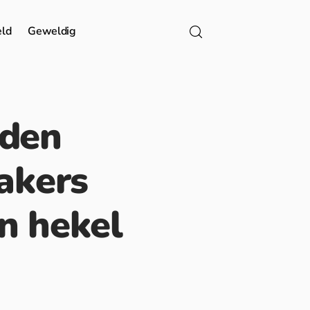
eld
Geweldig
nden
rakers
n hekel